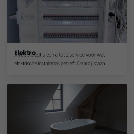
Elektro
Arrabis biedt u een a tot z service voor wat
elektrische installaties betreft. Daarbij staan
comfort, veiligheid en energie-efficiëntie centraal.