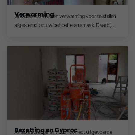
Verwarming
Ons doel is om u een verwarming voor te stellen
afgestemd op uw behoefte en smaak. Daarbij
houden we rekening met de technische
mogelijkheden en omstandigheden.
Bezetting en Gyproc
Arrabis staat garant voor correct uitgevoerde