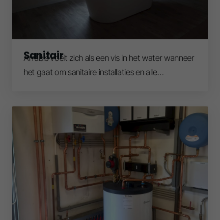
Sanitair
Arrabis voelt zich als een vis in het water wanneer
het gaat om sanitaire installaties en alle
oplossingen die daarbij horen.