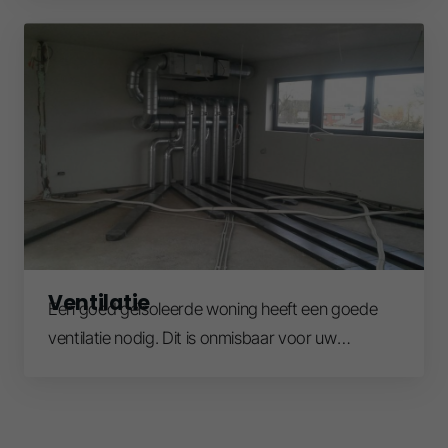
Ventilatie
Een goed geïsoleerde woning heeft een goede
ventilatie nodig. Dit is onmisbaar voor uw
gezondheid en comfort!