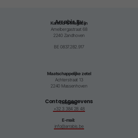
Arrabis Bv
Kantoor & Magazijn
Amelbergastraat 68
2240 Zandhoven
BE 0837.282.917
Maatschappelijke zetel
Achterstraat 13
2240 Massenhoven
Contact­gegevens
Telefoon:
+32 3 384 28 48
E-mail:
info@arrabis.be