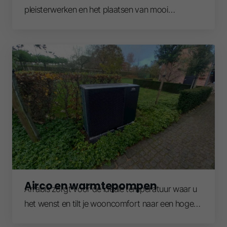
pleisterwerken en het plaatsen van mooi
afgewerkte wanden in Gyproc.
Airco en warmtepompen
Arrabis zorgt voor de ideale temperatuur waar u
het wenst en tilt je wooncomfort naar een hoger
niveau!