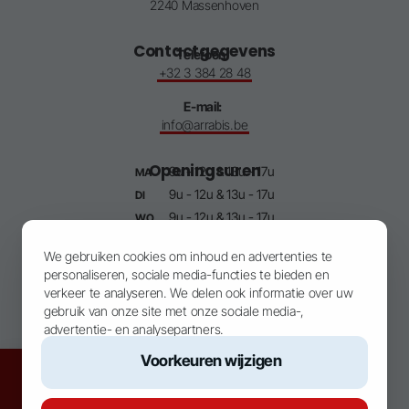
2240 Massenhoven
Contact­gegevens
Telefoon:
+32 3 384 28 48
E-mail:
info@arrabis.be
Openings­uren
9u - 12u & 13u - 17u
MA
9u - 12u & 13u - 17u
DI
9u - 12u & 13u - 17u
WO
9u - 12u & 13u - 17u
DO
We gebruiken cookies om inhoud en advertenties te
9u - 12u & 13u - 17u
VR
personaliseren, sociale media-functies te bieden en
verkeer te analyseren. We delen ook informatie over uw
Sitemap
Over ons
gebruik van onze site met onze sociale media-,
advertentie- en analysepartners.
Aanbod
Vacatures
Voorkeuren wijzigen
Contact
Wij zijn op vakantie van 3/08/2026 t.e.m.
Privacy